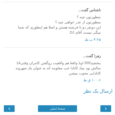
ناشناس گفت...
منظورتون چیه ؟
منظورتون از عذر خواهی چیه ؟
این دونفر دو تا فرشته هستن و اصلا هم اینطوری که شما
میگی نیست آقای DJ
۴:۲۵ ب.ظ.
زهرا گفت...
ببخشیداااااا اونا واقعا هم واقعیت روگفتن کامران وقتی14
سالش بود میاد کانادا خب معلومه که به عنوان یک شهروند
کانادایی محوب میشن
۱۰:۰۶ ق.ظ.
ارسال یک نظر
›
‹
صفحهٔ اصلی