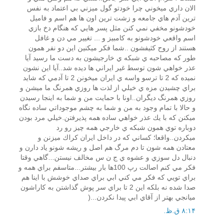
الان داري ميخوني چرا خودتو گول ميزني بي اعتماد به نفس
ترين آدم هاي جامعه و زشت ترين اون ها هم اسم و فاميل
خودشونو مخفي نمي كنن مثل پسر هايي كه هنگام دخ بازي
اسم واقعي خودشونو به كامبيز و ... تغيير مي دن و غافل
هستند از روح كثيفشون ..شما فكر ميكنين اين دو نفر همون
طور كه مصاحبه ي شبكه ي خارجيشون به دست ما رسيد آيا
عذر خواهي شون توسط غير ايراني ها ديده شد..آيا اين نشون
نميده كه 2 تا ترسو واسه ي ايران ميخونن 2 تا آدمي كه شايد
براي چشيدن مزه ي خيلي از لذت ها روزي همرنگ ما ميشن و
روزي همرنگ ديگران..اونا با حمايت من و شما به اينجا رسيدن
و حالا با تمام وجود به من و شما به چشم موجوداتي ساده نگاه
ميكنن كه با يك عذر خواهي ساده همه پذيرفتن.خيلي مرد بودن
دوباره توي همون شبكه ي خارجي همه چيز رو رد
ميكردن..واقعا؛ كساني كه در داخل ايران كراك ميزنن و
معتادن همه شون تا دم مرگ هم اصل و ريشه شونو ياد دارن و
دنبال دل سوزي و عشوه ي ج ن س مخالف نيستن...گاهي وقتا
فكر مي كنم اصالت رپ 100ها بار بيشتر...متاسفم براي همه و
براي تويي كه فكر مي كني ابي براي صداي خوشش با اينا هم
صدا شده نه بلكه اين 2 تا براي سر پوش گذاشتن به كاراشون
ميانجي بهتر از آقاي ابي پيدا نكردن...(
۸:۱۴ ق.ظ.