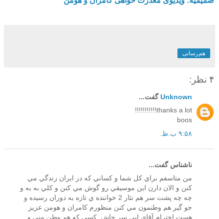
ضمیمیه: ویدیوی معذرت خواهی کامران و هومن
هم‌رسانی
۴ نظر:
Unknown
گفت...
thanks a lot!!!!!!!!!!!
boos
۹:۵۸ ب.ظ.
ناشناس گفت...
من متاسفم براي كل شما و كساني كه در ايران زندگي مي
كنن و الان دارن اين موسيقي رو گوش مي كنن و كلي به به و
چه چه پشت سر هم نثار 2 خواننده ي تازه به دوران رسيده و
جو گير هم وطنمون مي كنن منظورم كامران و هومن عزيز
هست احترام آقاي ابي سر جاش..كسي كه هم وطن مني و