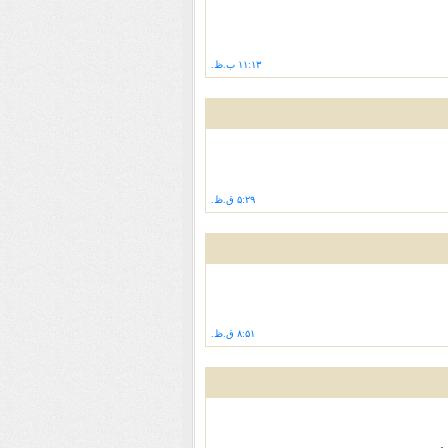
۱۱:۱۳ ب.ظ.
۵:۲۹ ق.ظ.
۸:۵۱ ق.ظ.