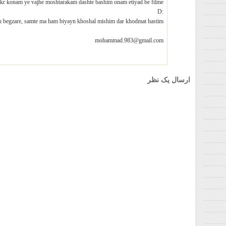
ekr konam ye vajhe moshtarakam dashte bashim onam etiyad be filme
:D
 begzare, samte ma ham biyayn khoshal mishim dar khodmat hastim
mohammad.983@gmail.com
ارسال یک نظر