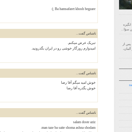
Ba hamsafaret khosh begzare ;)
 انگیزه
ناشناس گفت...
تبریک عرض میکنم.
‌ای است که پس از
امیدوارم روزگار خوشی رو در ایران بگذرونید.
آلمان،
ناشناس گفت...
خوش اميد ميگم آقا رضا
7.7.7 
خوش بگذره آقا رضا
ناشناس گفت...
salam doste aziz
man taze ba saite shoma ashna shodam.