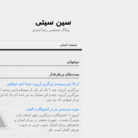
سین سیتی
وبلاگ شخصی رضا امیدی
صفحه اصلی
میخوانم
پست‌های پرطرفدار
از 50 نفر پرسیدم بزرگترین آرزوت چیه؟ اینم جواباش
بزرگترین آرزوت چیه ؟ یک بار یکی از دوستام ازمن پرسید ک
بزرگترین آرزوت چیه و این سئوال به من ایده ای داد که ای
رو از اونهایی که می ش...
موزه مرسدس بنز در اشتوتگارت آلمان
اپیزود 1. اشتوتگارت بزرگترین شهر استان بادن
وتمبرگ هست , شهری صنعتی در مرکز استان و
شاهراهی برای اتصال جنوب غربی به جنوب
شرقی آلمان است. قل...