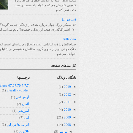
میکنه بدون اینکه یه علامت خطری چیزی بزاره
کامیون کناریش هم که میخواد بیاد سمت راست
دقت نمی کنه و ...
(بی‌عنوان)
۱۶ متفکر بزرگ جهان درباره هدف از زندگی چه می‌گویند؟
۷۰ اشتراک‌گذاری هدف از زندگی چیست؟ یادم می‌آید، این سؤا...
Bella ciao
خداحافظ زیبا (به ایتالیایی: Bella ciao) نام ترانه
جنگ جهانی دوم از سوی گروه مخالفان فاشیسم در ایتالیا و 
خوانده می‌شو...
کل نماهای صفحه
بايگانی وبلاگ
برچسبها
07.07.70 radiocp
◄
(1)
2019
(1)
thecall 7wonder
◄
(1)
2012
آراس اس
(1)
◄
(2)
2011
آلمان
(2)
◄
(4)
2010
آموزشی
(1)
◄
(21)
2009
ابی
(7)
▼
ایرانی ها در ژاپن
(1)
(14)
2008
◄
بالاترین
(1)
نوامبر
(5)