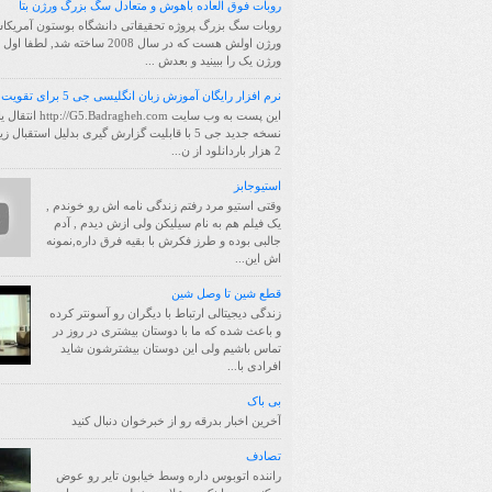
روبات فوق العاده باهوش و متعادل سگ بزرگ ورژن بتا
روبات سگ بزرگ پروژه تحقیقاتی دانشگاه بوستون آمریکا
ورژن اولش هست که در سال 2008 ساخته شد, لط
ورژن یک را ببینید و بعدش ...
نرم افزار رایگان آموزش زبان انگلیسی جی 5 برای تقویت حافظه
این پست به وب سایت /G5.Badragheh.com
نسخه جدید جی 5 با قابلیت گزارش گیری بدلیل استقبال 
2 هزار باردانلود از ن...
استیوجابز
وقتی استیو مرد رفتم زندگی نامه اش رو خوندم ,
یک فیلم هم به نام سیلیکن ولی ازش دیدم , آدم
جالبی بوده و طرز فکرش با بقیه فرق داره,نمونه
اش این...
قطع شین تا وصل شین
زندگی دیجیتالی ارتباط با دیگران رو آسونتر کرده
و باعث شده که ما با دوستان بیشتری در روز در
تماس باشیم ولی این دوستان بیشترشون شاید
افرادی با...
بی باک
آخرین اخبار بدرقه رو از خبرخوان دنبال کنید
تصادف
راننده اتوبوس داره وسط خیابون تایر رو عوض