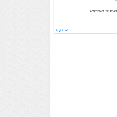
f
omidvaram iran khosh
۱۰:۵۵ ق.ظ.