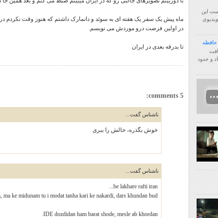
با دوربینم تصویرهای جالبی رو که در ایران میبینم ضبط می کنم و بعد همین جا
ست این
ماه پیش یک سفر یک هفته ای به سوئد و دانمارک داشتم که هنوز وقت نکردم د
فا اول ویدیوی
در اولین فرصت درو موردش می نویسم.
تا بدرقه بعدی در ایران
http:/ انتقال یافت
زیاد و حدود
5 comments:
ناشناس گفت...
خوش بگذره، حالش را ببری
ناشناس گفت...
be lakhare rafti iran...
ma ke midunam tu i modat tanha kari ke nakardi, dars khundan bud ;)
IDE dozdidan ham barat shode, mesle ab khordan.