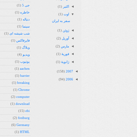
جی 5
(1)
◄
اکتبر
(1)
خاطره
(1)
▼
اوت
(1)
دنباله
(1)
سفر به ایران
سینما
(1)
◄
ژوئن
(1)
شب شیشه ای
(1)
◄
آوریل
(2)
فایرفاکس
(1)
◄
مارس
(2)
وبلاگ
(1)
◄
فوریهٔ
(1)
ویدیو
(4)
◄
یوتیوب
(1)
ژانویهٔ
(1)
(1)
aachen
◄
(158)
2007
(1)
barrier
◄
(94)
2006
(1)
breaking
(1)
Chrome
(2)
computer
(1)
download
(15)
ebi
(2)
freiburg
(6)
Germany
(1)
HTML