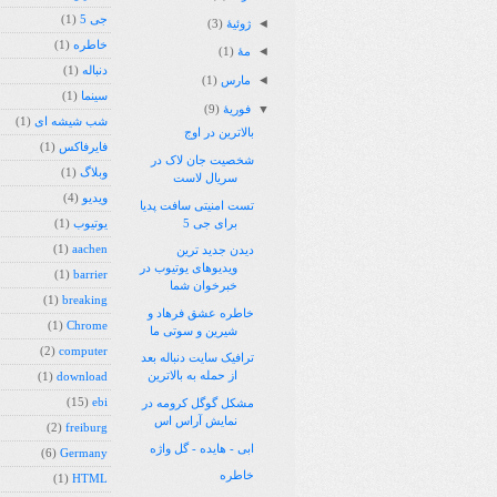
جی 5
(1)
◄
ژوئیهٔ
(3)
خاطره
(1)
◄
مهٔ
(1)
دنباله
(1)
◄
مارس
(1)
سینما
(1)
▼
فوریهٔ
(9)
شب شیشه ای
(1)
بالاترین در اوج
فایرفاکس
(1)
شخصیت جان لاک در
وبلاگ
(1)
سریال لاست
ویدیو
(4)
تست امنیتی سافت پدیا
برای جی 5
یوتیوب
(1)
(1)
aachen
دیدن جدید ترین
ویدیوهای یوتیوب در
(1)
barrier
خبرخوان شما
(1)
breaking
خاطره عشق فرهاد و
(1)
Chrome
شیرین و سوتی ما
(2)
computer
ترافیک سایت دنباله بعد
از حمله به بالاترین
(1)
download
(15)
ebi
مشکل گوگل کرومه در
نمایش آراس اس
(2)
freiburg
ابی - هایده - گل واژه
(6)
Germany
خاطره
(1)
HTML