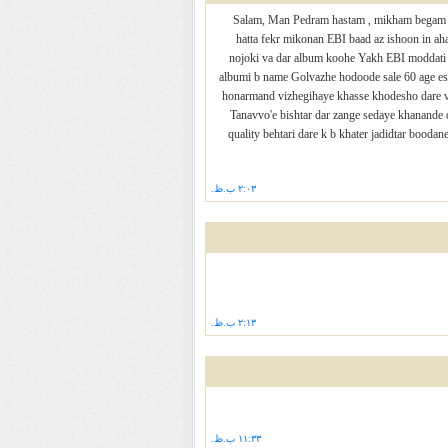
Salam, Man Pedram hastam , mikham begam k
hatta fekr mikonan EBI baad az ishoon in a
nojoki va dar album koohe Yakh EBI moddati 
albumi b name Golvazhe hodoode sale 60 age es
honarmand vizhegihaye khasse khodesho dare val
Tanavvo'e bishtar dar zange sedaye khanande 
quality behtari dare k b khater jadidtar boo
۲:۰۳ ب.ظ.
۲:۱۳ ب.ظ.
۱۱:۳۳ ب.ظ.