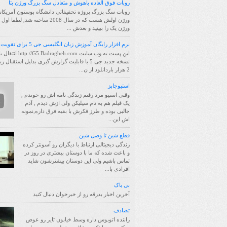
روبات فوق العاده باهوش و متعادل سگ بزرگ ورژن بتا
روبات سگ بزرگ پروژه تحقیقاتی دانشگاه بوستون آمریکا
ورژن اولش هست که در سال 2008 ساخته شد, لط
ورژن یک را ببینید و بعدش ...
نرم افزار رایگان آموزش زبان انگلیسی جی 5 برای تقویت حافظه
این پست به وب سایت /G5.Badragheh.com
نسخه جدید جی 5 با قابلیت گزارش گیری بدلیل استقبال 
2 هزار باردانلود از ن...
استیوجابز
وقتی استیو مرد رفتم زندگی نامه اش رو خوندم ,
یک فیلم هم به نام سیلیکن ولی ازش دیدم , آدم
جالبی بوده و طرز فکرش با بقیه فرق داره,نمونه
اش این...
قطع شین تا وصل شین
زندگی دیجیتالی ارتباط با دیگران رو آسونتر کرده
و باعث شده که ما با دوستان بیشتری در روز در
تماس باشیم ولی این دوستان بیشترشون شاید
افرادی با...
بی باک
آخرین اخبار بدرقه رو از خبرخوان دنبال کنید
تصادف
راننده اتوبوس داره وسط خیابون تایر رو عوض