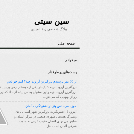
سین سیتی
وبلاگ شخصی رضا امیدی
صفحه اصلی
میخوانم
پست‌های پرطرفدار
از 50 نفر پرسیدم بزرگترین آرزوت چیه؟ اینم جواباش
بزرگترین آرزوت چیه ؟ یک بار یکی از دوستام ازمن پرسید ک
بزرگترین آرزوت چیه و این سئوال به من ایده ای داد که ای
رو از اونهایی که می ش...
موزه مرسدس بنز در اشتوتگارت آلمان
اپیزود 1. اشتوتگارت بزرگترین شهر استان بادن
وتمبرگ هست , شهری صنعتی در مرکز استان و
شاهراهی برای اتصال جنوب غربی به جنوب
شرقی آلمان است. قل...