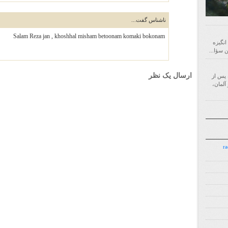
ناشناس گفت...
Salam Reza jan , khoshhal misham betoonam komaki bokonam
 انگیزه
ارسال یک نظر
‌ای است که پس از
آلمان،
7.7.7 