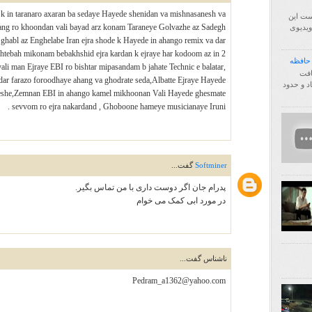
 in taranaro axaran ba sedaye Hayede shenidan va mishnasanesh va
ست این
hang ro khoondan vali bayad arz konam Taraneye Golvazhe az Sadegh
فا اول ویدیوی
ghabl az Enghelabe Iran ejra shode k Hayede in ahango remix va dar
htebah mikonam bebakhshid ejra kardan k ejraye har kodoom az in 2
i man Ejraye EBI ro bishtar mipasandam b jahate Technic e balatar,
http:/ انتقال یافت
dar farazo foroodhaye ahang va ghodrate seda,Albatte Ejraye Hayede
زیاد و حدود
daneshe,Zemnan EBI in ahango kamel mikhoonan Vali Hayede ghesmate
sevvom ro ejra nakardand , Ghoboone hameye musicianaye Iruni .
Softminer
گفت...
پدرام جان اگر دوست داری با من تماس بگیر.
در مورد ابی کمک می خوام
ناشناس گفت...
Pedram_a1362@yahoo.com