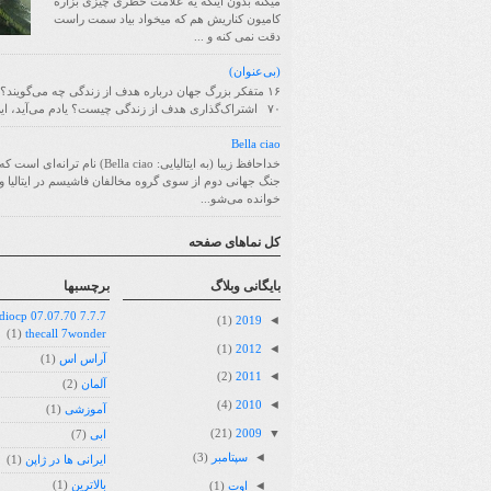
میکنه بدون اینکه یه علامت خطری چیزی بزاره
کامیون کناریش هم که میخواد بیاد سمت راست
دقت نمی کنه و ...
(بی‌عنوان)
۱۶ متفکر بزرگ جهان درباره هدف از زندگی چه می‌گویند؟
۷۰ اشتراک‌گذاری هدف از زندگی چیست؟ یادم می‌آید، این سؤا...
Bella ciao
خداحافظ زیبا (به ایتالیایی: Bella ciao) نام ترانه
جنگ جهانی دوم از سوی گروه مخالفان فاشیسم در ایتالیا و 
خوانده می‌شو...
کل نماهای صفحه
بايگانی وبلاگ
برچسبها
07.07.70 radiocp
◄
(1)
2019
(1)
thecall 7wonder
◄
(1)
2012
آراس اس
(1)
◄
(2)
2011
آلمان
(2)
◄
(4)
2010
آموزشی
(1)
▼
(21)
2009
ابی
(7)
◄
سپتامبر
(3)
ایرانی ها در ژاپن
(1)
◄
بالاترین
(1)
اوت
(1)