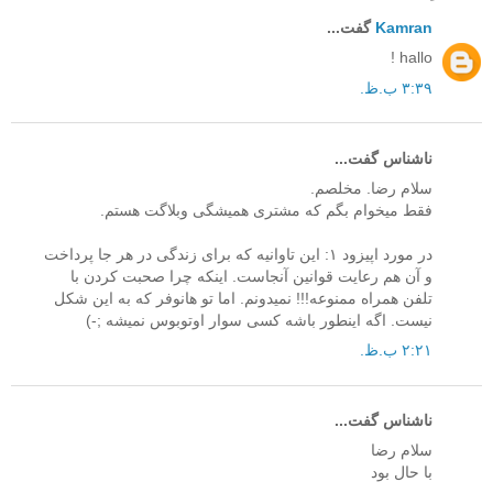
Kamran
گفت...
hallo !
۳:۳۹ ب.ظ.
ناشناس گفت...
سلام رضا. مخلصم.
فقط میخوام بگم که مشتری همیشگی وبلاگت هستم.
در مورد اپیزود ۱: این تاوانیه که برای زندگی در هر جا پرداخت
و آن هم رعایت قوانین آنجاست. اینکه چرا صحبت کردن با
تلفن همراه ممنوعه!!! نمیدونم. اما تو هانوفر که به این شکل
نیست. اگه اینطور باشه کسی سوار اوتوبوس نمیشه ;-)
۲:۲۱ ب.ظ.
ناشناس گفت...
سلام رضا
با حال بود