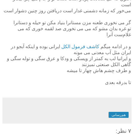
است
می‌خور که زمانه دشمنی غدار است دريافتن روز چنين دشوار است
گر می نخوری طعنه مزن مستانرا بنياد مکن تو حيله و دستانرا
تو غره بدان مشو که می می نخوری صد لقمه خوری که می
غلام‌ست آنرا
و در ادامه میگم
کاشف فرمول الکل
ایرانی بوده و اینکه آبجو در
ایران مثل آب معدنی می مونه
و ایرانیا لب به کمتر از ویسکی و ودکا و عرق سگی و توله سگی و
گاهی الکل صنعتی نمیزنند
و طرف چشم هاش چهار تا میشه
تا بدرقه بعدی
هم‌رسانی
۷ نظر: