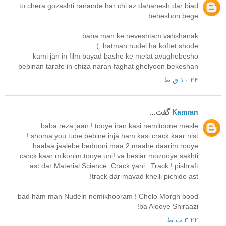
to chera gozashti ranande har chi az dahanesh dar biad
beheshon bege.
baba man ke neveshtam vahshanak.
hatman nudel ha koftet shode ;)
kami jan in film bayad bashe ke melat avaghebesho
bebinan tarafe in chiza naran faghat ghelyoon bekeshan
۱۰:۲۴ ق.ظ.
Kamran
گفت...
baba reza jaan ! tooye iran kasi nemitoone mesle
shoma you tube bebine inja ham kasi crack kaar nist !
haalaa jaalebe bedooni maa 2 maahe daarim rooye
carck kaar mikonim tooye uni! va besiar mozooye sakhti
ast dar Material Science. Crack yani : Track ! pishraft
track dar mavad kheili pichide ast!
bad ham man Nudeln nemikhooram ! Chelo Morgh bood
ba Alooye Shiraazi!
۳:۲۲ ب.ظ.