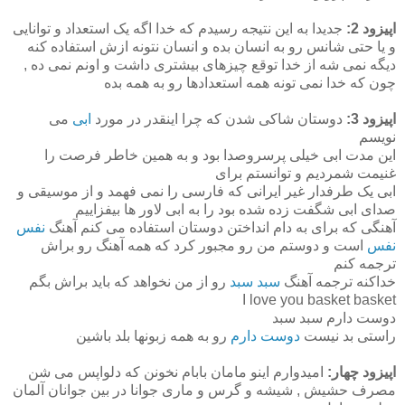
اپیزود 2:
جدیدا به این نتیجه رسیدم که خدا اگه یک استعداد و توانایی
و یا حتی شانس رو به انسان بده و انسان نتونه ازش استفاده کنه
دیگه نمی شه از خدا توقع چیزهای بیشتری داشت و اونم نمی ده ,
چون که خدا نمی تونه همه استعدادها رو به همه بده
اپیزود 3:
دوستان شاکی شدن که چرا اینقدر در مورد
ابی
می
نویسم
این مدت ابی خیلی پرسروصدا بود و به همین خاطر فرصت را
غنیمت شمردیم و توانستم برای
ابی یک طرفدار غیر ایرانی که فارسی را نمی فهمد و از موسیقی و
صدای ابی شگفت زده شده بود را به ابی لاور ها بیفزاییم
آهنگی که برای به دام انداختن دوستان استفاده می کنم آهنگ
نفس
نفس
است و دوستم من رو مجبور کرد که همه آهنگ رو براش
ترجمه کنم
خداکنه ترجمه آهنگ
سبد سبد
رو از من نخواهد که باید براش بگم
I love you basket basket
دوست دارم سبد سبد
راستی بد نیست
دوست دارم
رو به همه زبونها بلد باشین
اپیزود چهار:
امیدوارم اینو مامان بابام نخونن که دلواپس می شن
مصرف حشیش , شیشه و گرس و ماری جوانا در بین جوانان آلمان