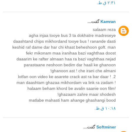
۲:۳۱ ق.ظ.
Kamran
گفت...
salaam reza
agha injaa tooye bus 3 ta dokhatre madreseye
daashtand chips mikhordand tooye bus ! ranande dasti
keshid raf dame dar har chi khast beheshoon goft. man
fekr mikonam maa iranihaa bazi vaghthaa doost
daaarim ke rafter almaan haa ra bazi vaghthaa nejad
parastaane neshoon bedim dar haali ke ghanoon
ghanoon ast ! che irani che almani!
2. lotfan oon video ke asarete crack ast ra bar daar !
man daashtam ghazaa mikhordam va link ra zadam !
halaam beham khord be avalin saanie oon film!
ghazaam zahre maar shodesh!
matlabe mahasti ham ahange ghashangi bood
۱۰:۱۸ ق.ظ.
Softminer
گفت...