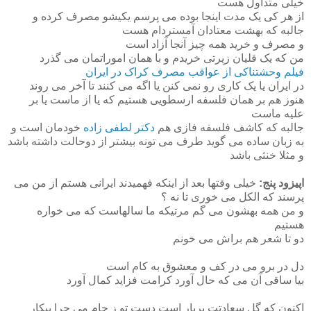
خیلی متداول هست
از هر کی یک مدت اینجا بوده می پرسم یکیشو مصرف کرده و
جالبه که بهشت معتادان آمستردام هست
و مصرف و خرید همه چیز آنجا آزاد است
من که یک قلیان زپرتی خریدم و با همان اموراتمان می گذرد
فیلم وحشتناکی از عواقب مصرف کراک در ایران
در ایران یا یک کاری رو نمی کنن یا اگه می کنند تا آخر می روند
هنوز هم بر همان فلسفه ارسطویی هستیم که یا از ماست یا بر
علیه ماست
جالبه که کاشف فلسفه فازی هم
دکتر لطفی زاده
خودمان است و
به زبان ساده می گوید طرف می تونه بیشتر از دوحالت داشته باشد
و مثلا خنثی باشد
اپیزود پنج:
خیلی وقتها بعد از اینکه فهمیدند ایرانی هستم از من می
پرسند که الکل می خوری تا نه ؟
و من همه بهشون می گم مرتیکه ما سالهاست که می خواره
هستیم
دو تا شعر هم براش می خونم
دل در برو می در کف و معشوق به کام است
بیا ساقی آن می که حال آورد کرامت فزاید کمال آورد
اکنون که گل سعادتت پربار است دست تو ز جام می چرا بيکار