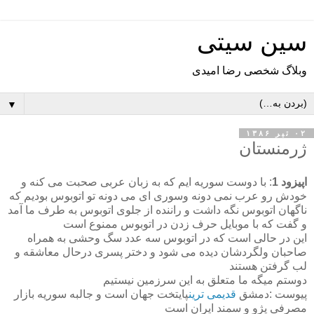
سین سیتی
وبلاگ شخصی رضا امیدی
▼
۰۲ تیر ۱۳۸۶
ژرمنستان
اپیزود 1
: با دوست سوریه ایم که به زبان عربی صحبت می کنه و
خودش رو عرب نمی دونه وسوری ای می دونه تو اتوبوس بودیم که
ناگهان اتوبوس نگه داشت و راننده از جلوی اتوبوس به طرف ما آمد
و گفت که با موبایل حرف زدن در اتوبوس ممنوع است
این در حالی است که در اتوبوس سه عدد سگ وحشی به همراه
صاحبان ولگردشان دیده می شود و دختر پسری درحال معاشقه و
لب گرفتن هستند
دوستم میگه ما متعلق به این سرزمین نیستیم
پیوست :دمشق
قدیمی ترین
پایتخت جهان است و جالبه سوریه بازار
مصرفی پژو و سمند ایران است