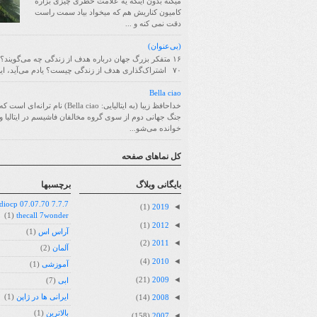
میکنه بدون اینکه یه علامت خطری چیزی بزاره
کامیون کناریش هم که میخواد بیاد سمت راست
دقت نمی کنه و ...
(بی‌عنوان)
۱۶ متفکر بزرگ جهان درباره هدف از زندگی چه می‌گویند؟
۷۰ اشتراک‌گذاری هدف از زندگی چیست؟ یادم می‌آید، این سؤا...
Bella ciao
خداحافظ زیبا (به ایتالیایی: Bella ciao) نام ترانه
جنگ جهانی دوم از سوی گروه مخالفان فاشیسم در ایتالیا و 
خوانده می‌شو...
کل نماهای صفحه
بايگانی وبلاگ
برچسبها
07.07.70 radiocp
◄
(1)
2019
(1)
thecall 7wonder
◄
(1)
2012
آراس اس
(1)
◄
(2)
2011
آلمان
(2)
◄
(4)
2010
آموزشی
(1)
◄
(21)
2009
ابی
(7)
◄
ایرانی ها در ژاپن
(1)
(14)
2008
بالاترین
(1)
◄
(158)
2007