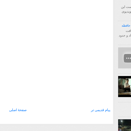
ست این
فا اول ویدیوی
http:/ انتقال یافت
زیاد و حدود
پیام قدیمی تر
صفحهٔ اصلی