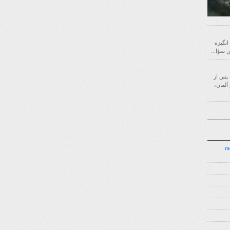
 انگیزه
‌ای است که پس از
آلمان،
7.7.7 