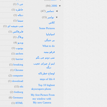
جی 5
(1)
▼
(94)
2006
خاطره
(1)
◄
دسامبر
(47)
دنباله
(1)
▼
نوامبر
(15)
سینما
(1)
کلاس
شب شیشه ای
(1)
Some Pictures
فایرفاکس
(1)
اسپانیاییا
وبلاگ
(1)
بی جنبگی
ویدیو
(4)
What to do
یوتیوب
(1)
فرقو ببینید
(1)
aachen
نمی دونم چی بگم
(1)
barrier
اینم از چیزای عجیب
(1)
breaking
دیگه
(1)
Chrome
اوضاع خطرناکه
(2)
computer
4 steps of life
(1)
download
Top 10 highest
(15)
ebi
skyscrapers photo
(2)
freiburg
My first Picture From
(6)
Germany
my window with
My new Camera
(1)
HTML