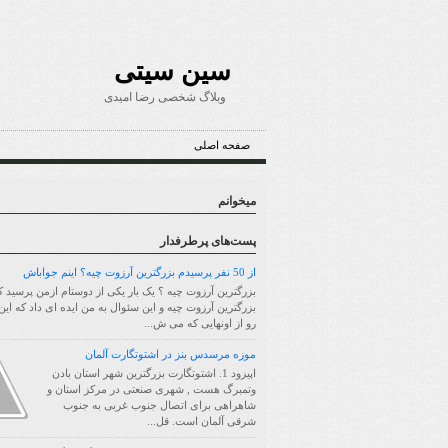
سین سیتی
وبلاگ شخصی رضا امیدی
صفحه اصلی
میخوانم
پست‌های پرطرفدار
از 50 نفر پرسیدم بزرگترین آرزوت چیه؟ اینم جواباش
بزرگترین آرزوت چیه ؟ یک بار یکی از دوستام ازمن پرسید ک
بزرگترین آرزوت چیه و این سئوال به من ایده ای داد که ای
رو از اونهایی که می ش...
موزه مرسدس بنز در اشتوتگارت آلمان
اپیزود 1. اشتوتگارت بزرگترین شهر استان بادن
وتمبرگ هست , شهری صنعتی در مرکز استان و
شاهراهی برای اتصال جنوب غربی به جنوب
شرقی آلمان است. قل...