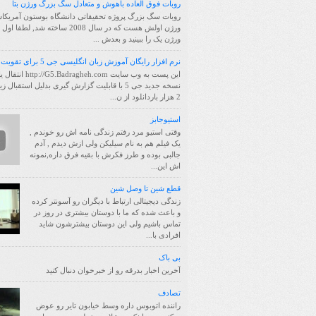
روبات فوق العاده باهوش و متعادل سگ بزرگ ورژن بتا
روبات سگ بزرگ پروژه تحقیقاتی دانشگاه بوستون آمریکا
ورژن اولش هست که در سال 2008 ساخته شد, لط
ورژن یک را ببینید و بعدش ...
نرم افزار رایگان آموزش زبان انگلیسی جی 5 برای تقویت حافظه
این پست به وب سایت /G5.Badragheh.com
نسخه جدید جی 5 با قابلیت گزارش گیری بدلیل استقبال 
2 هزار باردانلود از ن...
استیوجابز
وقتی استیو مرد رفتم زندگی نامه اش رو خوندم ,
یک فیلم هم به نام سیلیکن ولی ازش دیدم , آدم
جالبی بوده و طرز فکرش با بقیه فرق داره,نمونه
اش این...
قطع شین تا وصل شین
زندگی دیجیتالی ارتباط با دیگران رو آسونتر کرده
و باعث شده که ما با دوستان بیشتری در روز در
تماس باشیم ولی این دوستان بیشترشون شاید
افرادی با...
بی باک
آخرین اخبار بدرقه رو از خبرخوان دنبال کنید
تصادف
راننده اتوبوس داره وسط خیابون تایر رو عوض