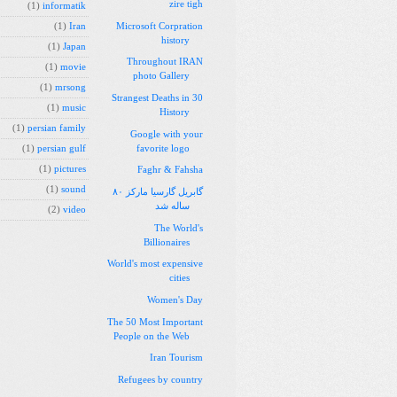
zire tigh
(1)
informatik
Microsoft Corpration
(1)
Iran
history
(1)
Japan
Throughout IRAN
(1)
movie
photo Gallery
(1)
mrsong
30 Strangest Deaths in
(1)
music
History
(1)
persian family
Google with your
favorite logo
(1)
persian gulf
(1)
pictures
Faghr & Fahsha
(1)
sound
گابریل گارسیا مارکز ۸۰
ساله شد
(2)
video
The World's
Billionaires
World's most expensive
cities
Women's Day
The 50 Most Important
People on the Web
Iran Tourism
Refugees by country