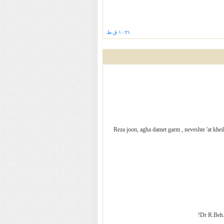
۱۰:۲۱ ق.ظ.
Reza joon, agha damet garm , neveshte 'at khe
Dr R.Beh.