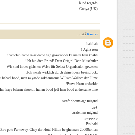
Kind regards
Gooya (UK)
Kamran
گفت...
bah bah !
Agha reza !
hamchin hame ra az dame tigh gozaroondi ke ma ra ham koshti!
Ich bin dien Frund! Dein Origin! Dein Mitschüler!
Wir sind in der gleichen Weise für Selbst-Organisation gewesen
Ich werde wirklich durch deine Ideen beeindruckt.
ili bahaal bood, man ra yaade sokhanraanie William Wallace dar Filme
Brave Heart andaakht!
harfaaye balaam shookhi hamm bood jedi ham bood at the same time
tarafe shoma age migand
چوز
tarafe maa migand
چووووس
Bis bald
Zire pole Parkeway. Chay dar Hotel Hilton be gheimate 25000toman!