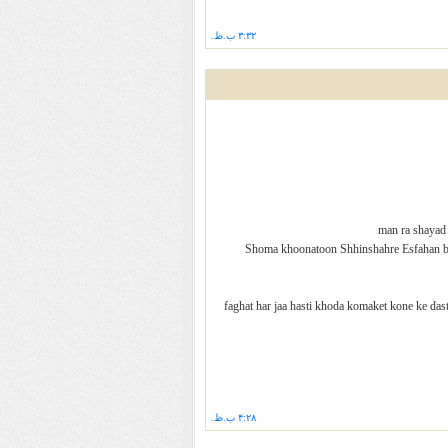
۳:۳۲ ب.ظ.
man ra shayad
Shoma khoonatoon Shhinshahre Esfahan 
faghat har jaa hasti khoda komaket kone ke da
۴:۲۸ ب.ظ.