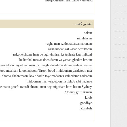
Mojoodaaate Haar dame VANAK!
ناشناس گفت...
salam
mokhlesim
agha man az doostdaraanetoonam
agha modati ast kaaar nemikonin
nakone shoma ham be taghvim iran ke tatilaate kaar mikoni
be har hal maa az doostdaran va yaraan ghadim hastim
 yaadetoon nayad vali man hich vaght doosti ba shoma yadam nemire
bood maa ham khoonamoom Tiroon bood , midoonam yaadetoon nist
shoma ghahremaan Box shodin toye madaares vali edame nadaadin
midoonam man yaadetoon nist khob eibi nadaare
ste ma ra gerefti ovordi alman , man hey migoftam boro berim Sydney
to hey gofti Alman !
khob
goodbye
Zombeh