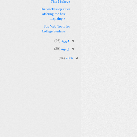
This I believe
The world's top cities
offering the best
quality o...
Top Web Tools for
College Students
◄
فوریهٔ
(26)
◄
ژانویهٔ
(39)
◄
(94)
2006