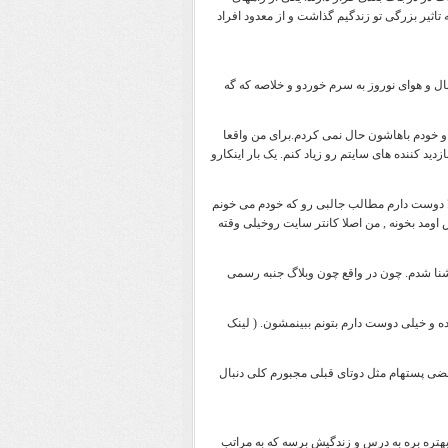
 تاثیر بزرگی تو زندگیم گذاشت و از معدود افراد
ال و هوای نوروز به سرم خوردو و خلاصه که گه
د و خودم باهاشون حال نمی کردم.برای من واقعا
دید کننده های سایتم رو زیاد کنم. یک بار اینکارو
ا دوست دارم مطالب جالبی رو که خودم می خونم
اومد بخونه , من اصلا کانتر سایت روخیلی وقته
آشنا شدم. چون در واقع چون وبلاگ جنبه رسمی
ه و خیلی دوست دارم بتونم ببینمشون. ( لینک
عضی پستهام مثل دوتای قبلی مجبورم کلی دنبال
, بهتره بره به درس و زندگیش برسه که به مراتب