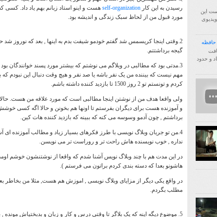
رسیدن به این کار
self-organization
هست و اینو استاد زبانم بهم یاد داد. کسی که
ست این
مورد قبول من از لحاظ سبک زندگی و اندیشه بود.
فا اول ویدیوی
2.وقتی اینجا کریسمس شد گفتم خودمو شیفت بدم به اینها , بعد که نوروز شد ح
گیجه برداشتتم.
http:/ انتقال یافت
زیاد و حدود
3.مدتی بود که مطالبی در وبلاگم می نوشتم که بیشتر مورد پسند خوانندگان بو
مهم نیست که بیننده من یک نفر باشه یا صد نفر و هیچ وقت دنبال این نبودم که باز
کردم و تونستم تو 2 روز 1500 تا بازدید کننده داشته باشم.
ولی واقعا هدف من از نوشتن اینجا مطالبی است که مورد علاقه من هست. حال
و آموزنده هست برای دیگران بفرستم تا اونها هم بخونن و حالا اگه کسی خوشش 
برداشتم , چون آدمو وسوسه می کنه که ببینه که بازدید کننده هات کین.
4.من تو جریان وبلاگ نویسی با طرز فکرهای بسیار زیاد و مطالب آموزنده ای 
نداره , خوب نویسنده هاش راحت تر و روراست تر می نو
یسن
.
در این مدت هم با چند وبلاگ نویس آشنا شدم که واقعا از نوشتنشون خوشم اومد
هاشونو
بعدا
که دسته بندی کردم براتون می فرستم ).
در واقع یکی دیگر از مزایای وبلاگ نویسی , اموزش هم هست, مثلا من بخاطر ب
مطلب بگردم.
5. موضوع دیگه اینه که یک بلاگر تا وقتی درس و کار و زبان و بدبختیاش مونده 