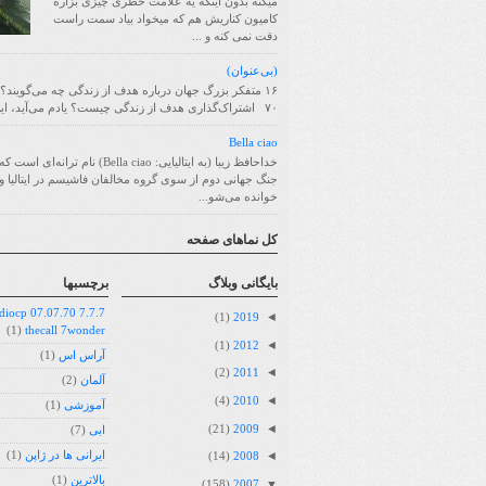
میکنه بدون اینکه یه علامت خطری چیزی بزاره
کامیون کناریش هم که میخواد بیاد سمت راست
دقت نمی کنه و ...
(بی‌عنوان)
۱۶ متفکر بزرگ جهان درباره هدف از زندگی چه می‌گویند؟
۷۰ اشتراک‌گذاری هدف از زندگی چیست؟ یادم می‌آید، این سؤا...
Bella ciao
خداحافظ زیبا (به ایتالیایی: Bella ciao) نام ترانه
جنگ جهانی دوم از سوی گروه مخالفان فاشیسم در ایتالیا و 
خوانده می‌شو...
کل نماهای صفحه
بايگانی وبلاگ
برچسبها
07.07.70 radiocp
◄
(1)
2019
(1)
thecall 7wonder
◄
(1)
2012
آراس اس
(1)
◄
(2)
2011
آلمان
(2)
◄
(4)
2010
آموزشی
(1)
◄
(21)
2009
ابی
(7)
◄
ایرانی ها در ژاپن
(1)
(14)
2008
بالاترین
(1)
▼
(158)
2007