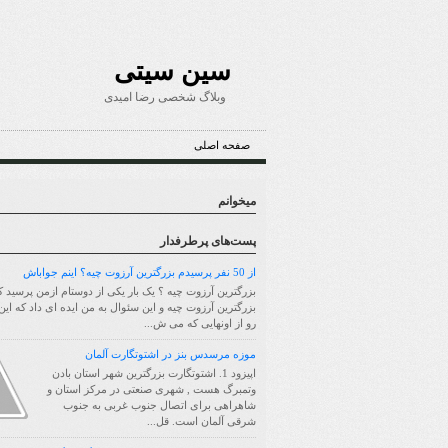
سین سیتی
وبلاگ شخصی رضا امیدی
صفحه اصلی
میخوانم
پست‌های پرطرفدار
از 50 نفر پرسیدم بزرگترین آرزوت چیه؟ اینم جواباش
بزرگترین آرزوت چیه ؟ یک بار یکی از دوستام ازمن پرسید ک
بزرگترین آرزوت چیه و این سئوال به من ایده ای داد که ای
رو از اونهایی که می ش...
موزه مرسدس بنز در اشتوتگارت آلمان
اپیزود 1. اشتوتگارت بزرگترین شهر استان بادن
وتمبرگ هست , شهری صنعتی در مرکز استان و
شاهراهی برای اتصال جنوب غربی به جنوب
شرقی آلمان است. قل...