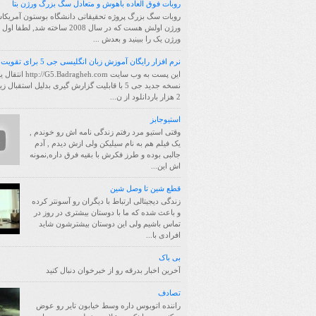
روبات فوق العاده باهوش و متعادل سگ بزرگ ورژن بتا
روبات سگ بزرگ پروژه تحقیقاتی دانشگاه بوستون آمریکا
ورژن اولش هست که در سال 2008 ساخته شد, لط
ورژن یک را ببینید و بعدش ...
نرم افزار رایگان آموزش زبان انگلیسی جی 5 برای تقویت حافظه
این پست به وب سایت /G5.Badragheh.com
نسخه جدید جی 5 با قابلیت گزارش گیری بدلیل استقبال 
2 هزار باردانلود از ن...
استیوجابز
وقتی استیو مرد رفتم زندگی نامه اش رو خوندم ,
یک فیلم هم به نام سیلیکن ولی ازش دیدم , آدم
جالبی بوده و طرز فکرش با بقیه فرق داره,نمونه
اش این...
قطع شین تا وصل شین
زندگی دیجیتالی ارتباط با دیگران رو آسونتر کرده
و باعث شده که ما با دوستان بیشتری در روز در
تماس باشیم ولی این دوستان بیشترشون شاید
افرادی با...
بی باک
آخرین اخبار بدرقه رو از خبرخوان دنبال کنید
تصادف
راننده اتوبوس داره وسط خیابون تایر رو عوض