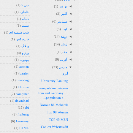
جی 5
(1)
◄
نوامبر
(1)
خاطره
(1)
◄
اکتبر
(3)
دنباله
(1)
◄
سپتامبر
(6)
سینما
(1)
◄
اوت
(5)
شب شیشه ای
(1)
◄
ژوئیهٔ
(14)
فایرفاکس
(1)
◄
ژوئن
(14)
وبلاگ
(1)
◄
مهٔ
(19)
ویدیو
(4)
◄
آوریل
(8)
یوتیوب
(1)
(1)
aachen
▼
مارس
(23)
(1)
barrier
آرزو
(1)
breaking
University Ranking
(1)
Chrome
comparision between
Iran and Germany
(2)
computer
population d...
(1)
download
Norouz 86 Mobarak
(15)
ebi
Top 99 Women
(2)
freiburg
TOP 49 MEN
(6)
Germany
50 Coolest Websites
(1)
HTML