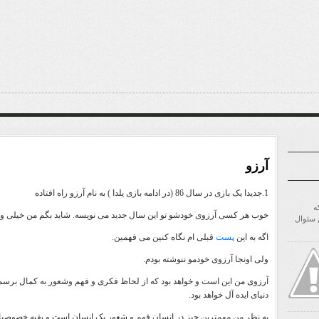
آرزو
1.جدیدا یک بازی در سال 86 (در ادامه بازی یلدا ) به نام آرزو
راه افتاده
ه
خوب هر کسی آرزوی خودشو تو این سال جدید می نویسه. شاید بگم من خیلی وقته 
ن سئوال
اگه به این
پست
قبلی ام نگاه کنین می فهمین.
ولی اونجا آرزوی خودمو ننوشته بودم.
آرزوی من این است و خواهد بود که از لحاظ فکری و فهم وشعور به کمال برسم.اگ
دنیای ایده آل خواهد بود.
به نظر من مهمترین چیز در انسان فهم و شعور یک انسان است و بقیه خصوصیات 