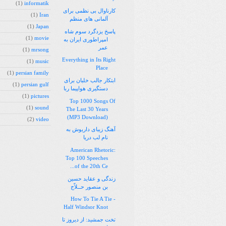
(1)
informatik
کارناوال بی نظمی برای
(1)
Iran
آلمانی های منظم
(1)
Japan
پاسخ یزدگرد سوم شاه
(1)
movie
امپراطوری ایران به
عمر
(1)
mrsong
Everything in Its Right
(1)
music
Place
(1)
persian family
ابتکار جالب خلبان برای
(1)
persian gulf
دستگیری هواپیما ربا
(1)
pictures
Top 1000 Songs Of
(1)
sound
The Last 30 Years
(MP3 Download)
(2)
video
آهنگ زیبای داریوش به
نام لب دریا
American Rhetoric:
Top 100 Speeches
of the 20th Ce...
زندگی و عقاید حسین
بن منصور حــلاّج
How To Tie A Tie -
Half Windsor Knot
تخت جمشید: از دیروز تا