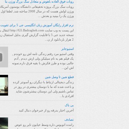
روبات فوق العاده باهوش و متعادل سگ بزرگ ورژن بتا
روبات سگ بزرگ پروژه تحقیقاتی دانشگاه بوستون آمریکا
ورژن اولش هست که در سال 2008 ساخته شد, لط
ورژن یک را ببینید و بعدش ...
نرم افزار رایگان آموزش زبان انگلیسی جی 5 برای تقویت حافظه
این پست به وب سایت /G5.Badragheh.com
نسخه جدید جی 5 با قابلیت گزارش گیری بدلیل استقبال 
2 هزار باردانلود از ن...
استیوجابز
وقتی استیو مرد رفتم زندگی نامه اش رو خوندم ,
یک فیلم هم به نام سیلیکن ولی ازش دیدم , آدم
جالبی بوده و طرز فکرش با بقیه فرق داره,نمونه
اش این...
قطع شین تا وصل شین
زندگی دیجیتالی ارتباط با دیگران رو آسونتر کرده
و باعث شده که ما با دوستان بیشتری در روز در
تماس باشیم ولی این دوستان بیشترشون شاید
افرادی با...
بی باک
آخرین اخبار بدرقه رو از خبرخوان دنبال کنید
تصادف
راننده اتوبوس داره وسط خیابون تایر رو عوض