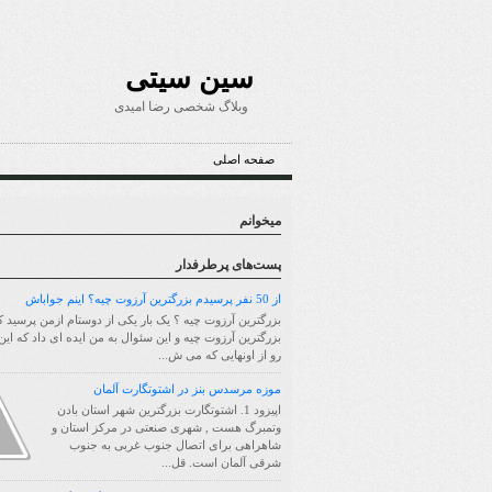
سین سیتی
وبلاگ شخصی رضا امیدی
صفحه اصلی
میخوانم
پست‌های پرطرفدار
از 50 نفر پرسیدم بزرگترین آرزوت چیه؟ اینم جواباش
بزرگترین آرزوت چیه ؟ یک بار یکی از دوستام ازمن پرسید ک
بزرگترین آرزوت چیه و این سئوال به من ایده ای داد که ای
رو از اونهایی که می ش...
موزه مرسدس بنز در اشتوتگارت آلمان
اپیزود 1. اشتوتگارت بزرگترین شهر استان بادن
وتمبرگ هست , شهری صنعتی در مرکز استان و
شاهراهی برای اتصال جنوب غربی به جنوب
شرقی آلمان است. قل...