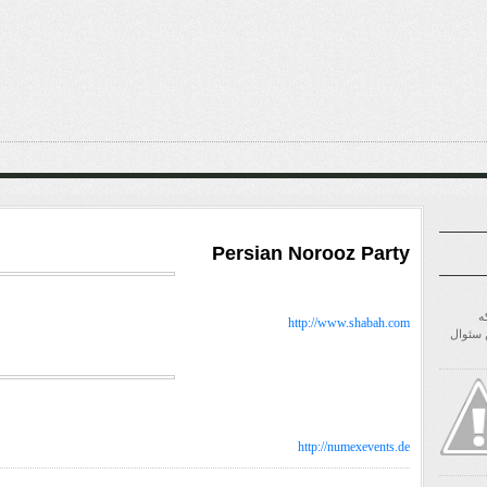
Persian Norooz Party
ه
http://www.shabah.com
ن سئوال
http://numexevents.de