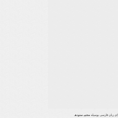
رای زبان فارسی بوسیله
مجتبیـ ستودهـ