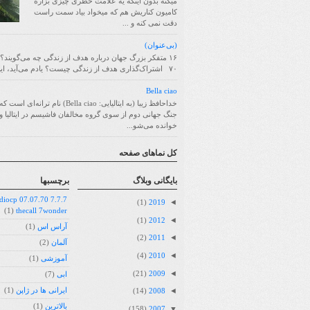
میکنه بدون اینکه یه علامت خطری چیزی بزاره
کامیون کناریش هم که میخواد بیاد سمت راست
دقت نمی کنه و ...
(بی‌عنوان)
۱۶ متفکر بزرگ جهان درباره هدف از زندگی چه می‌گویند؟
۷۰ اشتراک‌گذاری هدف از زندگی چیست؟ یادم می‌آید، این سؤا...
Bella ciao
خداحافظ زیبا (به ایتالیایی: Bella ciao) نام ترانه
جنگ جهانی دوم از سوی گروه مخالفان فاشیسم در ایتالیا و 
خوانده می‌شو...
کل نماهای صفحه
بايگانی وبلاگ
برچسبها
07.07.70 radiocp
◄
(1)
2019
(1)
thecall 7wonder
◄
(1)
2012
آراس اس
(1)
◄
(2)
2011
آلمان
(2)
◄
(4)
2010
آموزشی
(1)
◄
(21)
2009
ابی
(7)
◄
ایرانی ها در ژاپن
(1)
(14)
2008
بالاترین
(1)
▼
(158)
2007