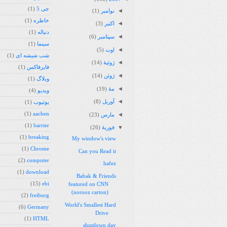
جی 5
(1)
◄
نوامبر
(1)
خاطره
(1)
◄
اکتبر
(3)
دنباله
(1)
◄
سپتامبر
(6)
سینما
(1)
◄
اوت
(5)
شب شیشه ای
(1)
◄
ژوئیهٔ
(14)
فایرفاکس
(1)
◄
ژوئن
(14)
وبلاگ
(1)
◄
مهٔ
(19)
ویدیو
(4)
◄
آوریل
(8)
یوتیوب
(1)
(1)
aachen
◄
مارس
(23)
(1)
barrier
▼
فوریهٔ
(26)
(1)
breaking
My window's view
(1)
Chrome
Can you Read it
(2)
computer
hafez
(1)
download
Babak & Friends
(15)
ebi
featured on CNN
(norooz carton)
(2)
freiburg
World's Smallest Hard
(6)
Germany
Drive
(1)
HTML
shutdown day