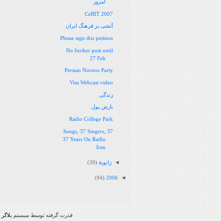
امروز
CeBIT 2007
آتشی بر فرهنگ ایران
Please sign this petition
No further post until
27 Feb
Persian Norooz Party
Visa Webcast video
زندگی
بارش پول
Radio College Park
37 Songs, 37 Singers,
37 Years On Radio
Iran
◄
ژانویهٔ
(39)
◄
(94)
2006
قدرت گرفته توسط سیستم
بلاگر
|