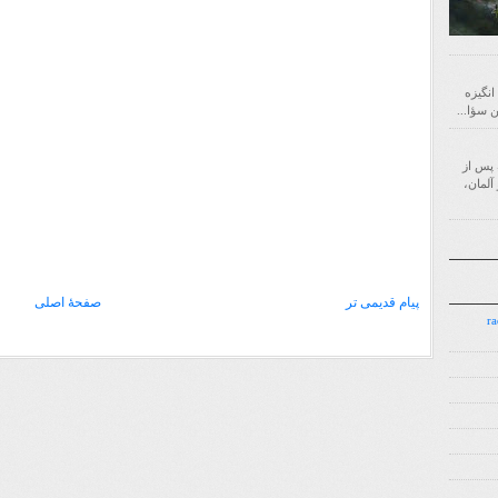
 انگیزه
‌ای است که پس از
آلمان،
پیام قدیمی تر
صفحهٔ اصلی
7.7.7 