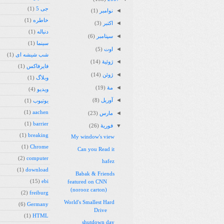
جی 5
(1)
◄
نوامبر
(1)
خاطره
(1)
◄
اکتبر
(3)
دنباله
(1)
◄
سپتامبر
(6)
سینما
(1)
◄
اوت
(5)
شب شیشه ای
(1)
◄
ژوئیهٔ
(14)
فایرفاکس
(1)
◄
ژوئن
(14)
وبلاگ
(1)
◄
مهٔ
(19)
ویدیو
(4)
◄
آوریل
(8)
یوتیوب
(1)
(1)
aachen
◄
مارس
(23)
(1)
barrier
▼
فوریهٔ
(26)
(1)
breaking
My window's view
(1)
Chrome
Can you Read it
(2)
computer
hafez
(1)
download
Babak & Friends
(15)
ebi
featured on CNN
(norooz carton)
(2)
freiburg
World's Smallest Hard
(6)
Germany
Drive
(1)
HTML
shutdown day