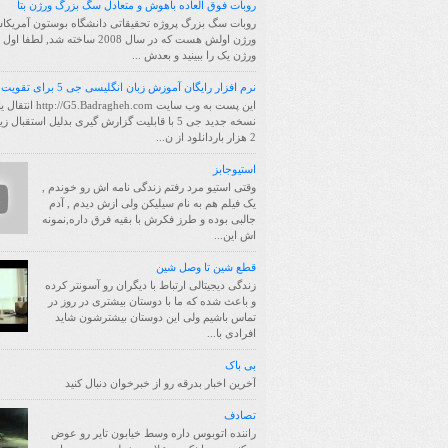
روبات فوق العاده باهوش و متعادل سگ بزرگ ورژن بتا
روبات سگ بزرگ پروژه تحقیقاتی دانشگاه بوستون آمریکا
ورژن اولش هست که در سال 2008 ساخته شد, لط
ورژن یک را ببینید و بعدش ...
نرم افزار رایگان آموزش زبان انگلیسی جی 5 برای تقویت حافظه
این پست به وب سایت /G5.Badragheh.com
نسخه جدید جی 5 با قابلیت گزارش گیری بدلیل استقبال 
2 هزار باردانلود از ن...
استیوجابز
وقتی استیو مرد رفتم زندگی نامه اش رو خوندم ,
یک فیلم هم به نام سیلیکن ولی ازش دیدم , آدم
جالبی بوده و طرز فکرش با بقیه فرق داره,نمونه
اش این...
قطع شین تا وصل شین
زندگی دیجیتالی ارتباط با دیگران رو آسونتر کرده
و باعث شده که ما با دوستان بیشتری در روز در
تماس باشیم ولی این دوستان بیشترشون شاید
افرادی با...
بی باک
آخرین اخبار بدرقه رو از خبرخوان دنبال کنید
تصادف
راننده اتوبوس داره وسط خیابون تایر رو عوض