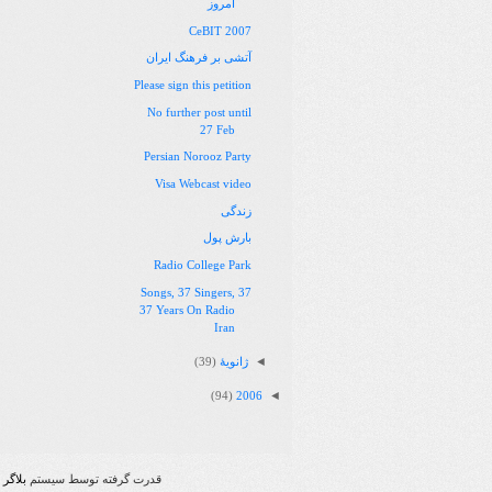
امروز
CeBIT 2007
آتشی بر فرهنگ ایران
Please sign this petition
No further post until
27 Feb
Persian Norooz Party
Visa Webcast video
زندگی
بارش پول
Radio College Park
37 Songs, 37 Singers,
37 Years On Radio
Iran
◄
ژانویهٔ
(39)
◄
(94)
2006
قدرت گرفته توسط سیستم
بلاگر
|