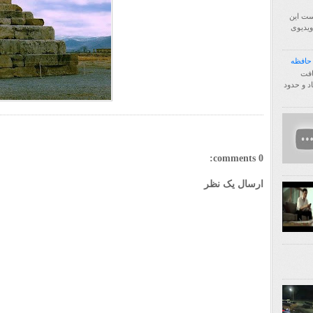
ست این
فا اول ویدیوی
http:/ انتقال یافت
زیاد و حدود
0 comments:
ارسال یک نظر