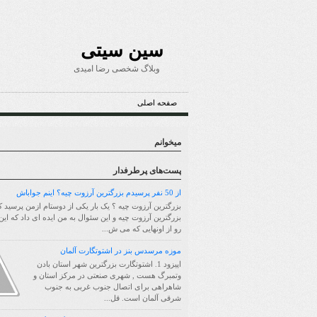
سین سیتی
وبلاگ شخصی رضا امیدی
صفحه اصلی
میخوانم
پست‌های پرطرفدار
از 50 نفر پرسیدم بزرگترین آرزوت چیه؟ اینم جواباش
بزرگترین آرزوت چیه ؟ یک بار یکی از دوستام ازمن پرسید ک
بزرگترین آرزوت چیه و این سئوال به من ایده ای داد که ای
رو از اونهایی که می ش...
موزه مرسدس بنز در اشتوتگارت آلمان
اپیزود 1. اشتوتگارت بزرگترین شهر استان بادن
وتمبرگ هست , شهری صنعتی در مرکز استان و
شاهراهی برای اتصال جنوب غربی به جنوب
شرقی آلمان است. قل...