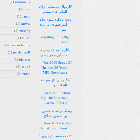
(1)
informatik
کارناوال بی نظمی برای
(1)
Iran
آلمانی های منظم
(1)
Japan
پاسخ یزدگرد سوم شاه
(1)
movie
امپراطوری ایران به
عمر
(1)
mrsong
Everything in Its Right
(1)
music
Place
(1)
persian family
ابتکار جالب خلبان برای
(1)
persian gulf
دستگیری هواپیما ربا
(1)
pictures
Top 1000 Songs Of
(1)
sound
The Last 30 Years
(MP3 Download)
(2)
video
آهنگ زیبای داریوش به
نام لب دریا
American Rhetoric:
Top 100 Speeches
of the 20th Ce...
زندگی و عقاید حسین
بن منصور حــلاّج
How To Tie A Tie -
Half Windsor Knot
تخت جمشید: از دیروز تا