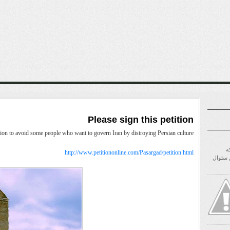
Please sign this petition
ition to avoid some people who want to govern Iran by distroying Persian culture
ه
http://www.petitiononline.com/Pasargad/petition.html
ن سئوال