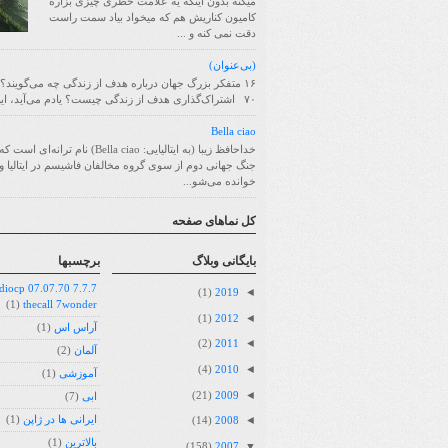
میکنه بدون اینکه یه علامت خطری چیزی بزاره
کامیون کناریش هم که میخواد بیاد سمت راست
دقت نمی کنه و ...
(بی‌عنوان)
۱۶ متفکر بزرگ جهان درباره هدف از زندگی چه می‌گویند؟
۷۰ اشتراک‌گذاری هدف از زندگی چیست؟ یادم می‌آید، این سؤا...
Bella ciao
خداحافظ زیبا (به ایتالیایی: Bella ciao) نام ترانه
جنگ جهانی دوم از سوی گروه مخالفان فاشیسم در ایتالیا و 
خوانده می‌شو...
کل نماهای صفحه
بايگانی وبلاگ
برچسبها
07.07.70 radiocp
◄
(1)
2019
(1)
thecall 7wonder
◄
(1)
2012
آراس اس
(1)
◄
(2)
2011
آلمان
(2)
◄
(4)
2010
آموزشی
(1)
◄
(21)
2009
ابی
(7)
◄
ایرانی ها در ژاپن
(1)
(14)
2008
بالاترین
(1)
▼
(158)
2007