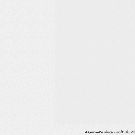
رای زبان فارسی بوسیله
مجتبیـ ستودهـ