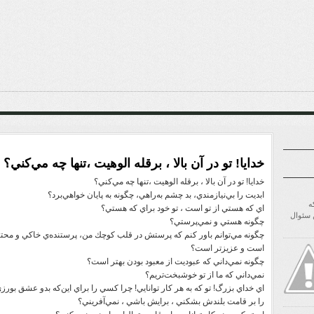
خدايا! تو در آن بالا ، برقله الوهيت ،‌تنها چه مي‌كني؟
خدايا! تو در آن بالا ، برقله الوهيت ،‌تنها چه مي‌كني؟
ابديت را بي‌نيازمندي، بد چشم به‌راهي، چگونه به پايان خواهي‌برد؟
ه
اي كه هستي از تو است ، تو خود براي كه هستي؟
ن سئوال
چگونه هستي و نمي‌پرستي؟
چگونه مي‌توانم باور كنم كه پرستش در قلب كوچك من، پرستنده‌ي خاكي و محتاج
است و عزيزتر است؟
چگونه نمي‌داني كه عبوديت از معبود بودن بهتر است؟
نمي‌داني كه ما از تو خوشبخت‌تريم؟
اي خداي بزرگ! تو كه به هر كار توانايي! چرا كسي را براي اين‌كه بدو عشق بورز
را بر قامت بلندش بشكني ، برايش باشي ، نمي‌‌آفريني؟