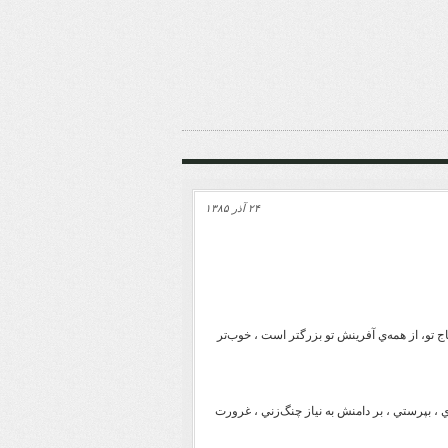
۲۴ آذر ۱۳۸۵
 تو، از همه‌ي آفرينش تو بزرگتر است ، خوب‌تر
ي ، بپرستي ، بر دامنش به نياز چنگ‌زني ، غرورت