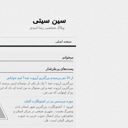
سین سیتی
وبلاگ شخصی رضا امیدی
صفحه اصلی
میخوانم
پست‌های پرطرفدار
از 50 نفر پرسیدم بزرگترین آرزوت چیه؟ اینم جواباش
بزرگترین آرزوت چیه ؟ یک بار یکی از دوستام ازمن پرسید ک
بزرگترین آرزوت چیه و این سئوال به من ایده ای داد که ای
رو از اونهایی که می ش...
موزه مرسدس بنز در اشتوتگارت آلمان
اپیزود 1. اشتوتگارت بزرگترین شهر استان بادن
وتمبرگ هست , شهری صنعتی در مرکز استان و
شاهراهی برای اتصال جنوب غربی به جنوب
شرقی آلمان است. قل...