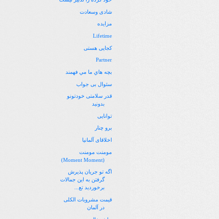
شادی وسعادت
مزایده
Lifetime
کجایی هستی
Partner
بچه هاي ما مي فهمند
سئوال بی جواب
قدر سلامتی خودتونو
بدونید
توانایی
برو چنار
اخلاقای آلمانیا
مومنت مومنت
(Moment Moment)
اگه تو جریان پذیرش
گرفتن به این جمالات
برخوردید تع...
قیمت مشروبات الکلی
در آلمان