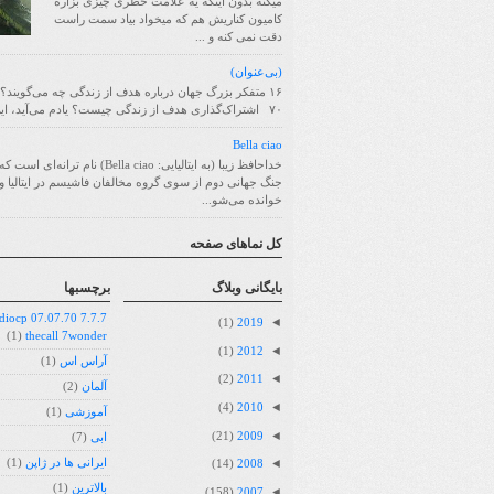
میکنه بدون اینکه یه علامت خطری چیزی بزاره
کامیون کناریش هم که میخواد بیاد سمت راست
دقت نمی کنه و ...
(بی‌عنوان)
۱۶ متفکر بزرگ جهان درباره هدف از زندگی چه می‌گویند؟
۷۰ اشتراک‌گذاری هدف از زندگی چیست؟ یادم می‌آید، این سؤا...
Bella ciao
خداحافظ زیبا (به ایتالیایی: Bella ciao) نام ترانه
جنگ جهانی دوم از سوی گروه مخالفان فاشیسم در ایتالیا و 
خوانده می‌شو...
کل نماهای صفحه
بايگانی وبلاگ
برچسبها
07.07.70 radiocp
◄
(1)
2019
(1)
thecall 7wonder
◄
(1)
2012
آراس اس
(1)
◄
(2)
2011
آلمان
(2)
◄
(4)
2010
آموزشی
(1)
◄
(21)
2009
ابی
(7)
◄
ایرانی ها در ژاپن
(1)
(14)
2008
بالاترین
(1)
◄
(158)
2007