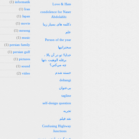
(1)
informatik
Love & Hate
(1)
Iran
condolence for Naser
(1)
Japan
Abdolahhi
(1)
movie
دکلمه های بسیار زیبا
(1)
mrsong
علم
(1)
music
Person of the year
(1)
persian family
سخنرانیها
(1)
persian gulf
خدايا! تو در آن بالا ،
(1)
pictures
برقله الوهيت ،‌تنها
چه مي‌كني؟
(1)
sound
خسته شدم
(2)
video
deltangi
بی‌عنوان
tagline
self-design question
تجربه
نقد فیلم
Confusing Highway
Junctions
خود کرده را تدبیر نیست