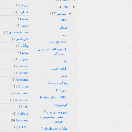
جی 5
(1)
▼
(94)
2006
خاطره
(1)
▼
دسامبر
(47)
دنباله
(1)
2007
سینما
(1)
صدام
شب شیشه ای
(1)
ابی
فایرفاکس
(1)
Google trend
وبلاگ
(1)
یکم بچه گانه است ولی
ویدیو
(4)
قشنگه
یوتیوب
(1)
دنيا
(1)
aachen
رابطه علمی
(1)
barrier
درس
(1)
breaking
زندگی چیست؟
(1)
Chrome
بازی یلدا
(2)
computer
The best pics of 2006
(1)
download
کوهنوردی
(15)
ebi
هیچ وقت وارد جنگ
(2)
freiburg
نشی , بخصوص با
(6)
Germany
خودت
(1)
HTML
which one is fake ?