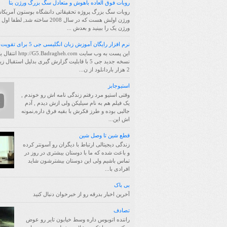
روبات فوق العاده باهوش و متعادل سگ بزرگ ورژن بتا
روبات سگ بزرگ پروژه تحقیقاتی دانشگاه بوستون آمریکا
ورژن اولش هست که در سال 2008 ساخته شد, لط
ورژن یک را ببینید و بعدش ...
نرم افزار رایگان آموزش زبان انگلیسی جی 5 برای تقویت حافظه
این پست به وب سایت /G5.Badragheh.com
نسخه جدید جی 5 با قابلیت گزارش گیری بدلیل استقبال 
2 هزار باردانلود از ن...
استیوجابز
وقتی استیو مرد رفتم زندگی نامه اش رو خوندم ,
یک فیلم هم به نام سیلیکن ولی ازش دیدم , آدم
جالبی بوده و طرز فکرش با بقیه فرق داره,نمونه
اش این...
قطع شین تا وصل شین
زندگی دیجیتالی ارتباط با دیگران رو آسونتر کرده
و باعث شده که ما با دوستان بیشتری در روز در
تماس باشیم ولی این دوستان بیشترشون شاید
افرادی با...
بی باک
آخرین اخبار بدرقه رو از خبرخوان دنبال کنید
تصادف
راننده اتوبوس داره وسط خیابون تایر رو عوض